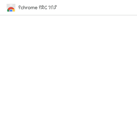
የchrome የድር ገበያ