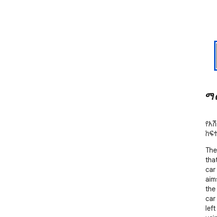
ማ
የእሽ
ከፍ
The
tha
car
aim
the 
car
left