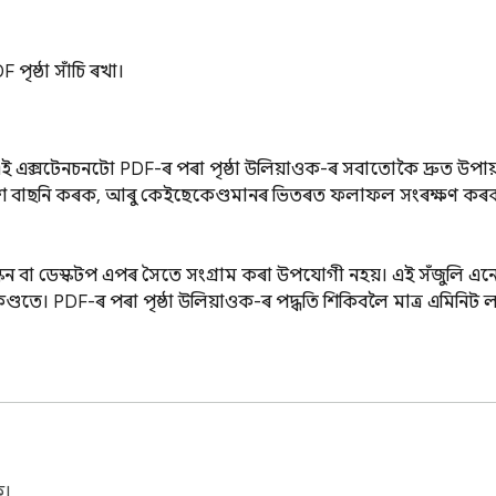
ৃষ্ঠা সাঁচি ৰখা।
ি? এই এক্সটেনচনটো PDF-ৰ পৰা পৃষ্ঠা উলিয়াওক-ৰ সবাতোকৈ দ্ৰুত উপ
অংশ বাছনি কৰক, আৰু কেইছেকেণ্ডমানৰ ভিতৰত ফলাফল সংৰক্ষণ
স্কেন বা ডেস্কটপ এপৰ সৈতে সংগ্ৰাম কৰা উপযোগী নহয়। এই সঁজুলি এন
ণ্ডতে। PDF-ৰ পৰা পৃষ্ঠা উলিয়াওক-ৰ পদ্ধতি শিকিবলৈ মাত্ৰ এমিনিট ল
ক। প্ৰতিটো বিষয় স্পষ্ট থাম্বনেইলৰ ৰূপত দেখা যায়, আপুনি গুৰুত্


ক।