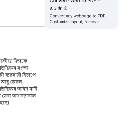
Convert: Web to PDF —
Save Any Webpage as PDF
৪.৬
Convert any webpage to PDF.
Customize layout, remove
elements, extract articles — all
processed locally.
য়, আৰু 
়াব পাৰে।

ৰাকীয়ে নিজকে
উনিয়নৰ সংজ্ঞা
ী ব্যৱসায়ী হিচাপে
ছে আৰু কেৱল
চিত্ৰলৈ ৰূপান্তৰ কৰক 
ইউনিয়নৰ আইন মানি
 বা সেৱা আগবঢ়াবলৈ
 হৈছে।