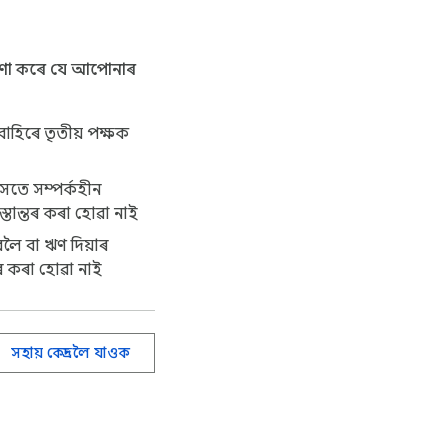
ৰ কৰে বা ছবিলৈ, সকলো 
ষণা কৰে যে আপোনাৰ
বাহিৰে তৃতীয় পক্ষক
সৈতে সম্পৰ্কহীন
িতি:

স্তান্তৰ কৰা হোৱা নাই
িবলৈ বা ঋণ দিয়াৰ
্তৰ কৰা হোৱা নাই
সহায় কেন্দ্ৰলৈ যাওক
াওক মানে কেৱল চোৱা-