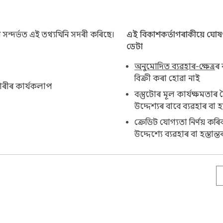
ক্ষ্ণ গ্ৰাফিকলৈ পৰিণত কৰে। একেটা ইঞ্জিনেই ফাইলটোক অংশলৈ ৰূপান্ত
সন্দৰ্ভত এই তথ্যখিনি সদৰী কৰিছে।
এই বিকাশকৰ্তাগৰাকীয়ে ঘো
ডেটা
অনুমোদিত ব্যৱহাৰ-ক্ষেত্ৰ
ৰ 
বিক্ৰী কৰা হোৱা নাই
াৰীৰ কাৰ্যকলাপ
বস্তুটোৰ মূল কাৰ্যক্ষমতাৰ 
িউজ ন কৰাকৈ PDF পৃষ্ঠাসমূহ পৃথক কৰক বিচাৰে। কিছু পৰিচিত পৰিস্থ
উদ্দেশ্যৰ বাবে ব্যৱহাৰ বা হ
ক্ৰেডিট যোগ্যতা নিৰ্ণয় কৰ
উদ্দেশ্যে ব্যৱহাৰ বা হস্তান
াজন কৰে।

ৰে।

ক — প্ৰতিটো কাম দ্ৰুততৰ হয়। এই পদ্ধতিত PDF-ৰ পৰা পৃষ্ঠা উলিয়