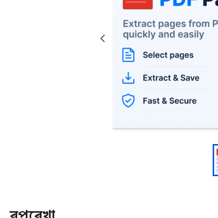
ৰূপৰেখা