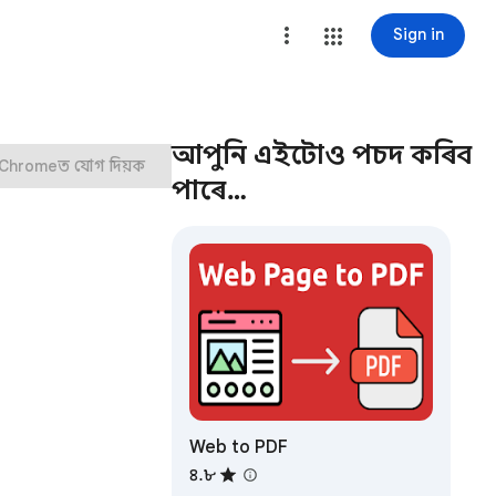
Sign in
আপুনি এইটোও পচন্দ কৰিব
Chromeত যোগ দিয়ক
পাৰে…
Web to PDF
৪.৮