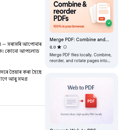
Merge PDF: Combine and
ায় — সৰাসৰি আপোনাৰ 
Reorder PDF Pages
৫.০
 কৰক। কোনো আপলোড 
Merge PDF files locally. Combine,
reorder, and rotate pages into
one document. Unlimited, no
েদৰে তৈয়াৰ কৰা হৈছে 
upload, no watermark.
াগে আৰু সমগ্ৰ 
বপূৰ্ণ কথা বাছনি কৰে 