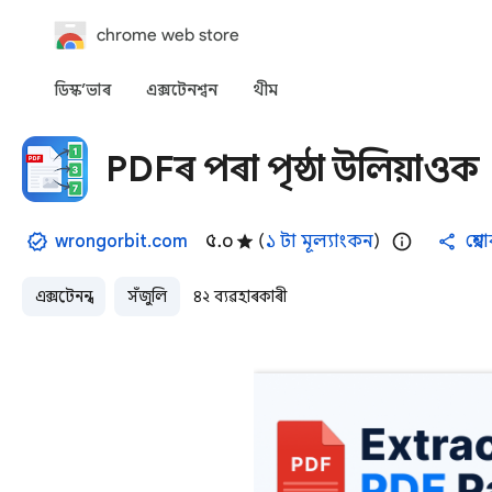
chrome web store
ডিস্ক’ভাৰ
এক্সটেনশ্বন
থীম
PDFৰ পৰা পৃষ্ঠা উলিয়াওক
wrongorbit.com
৫.০
(
১ টা মূল্যাংকন
)
শ্ব
এক্সটেনশ্বন
সঁজুলি
৪২ ব্যৱহাৰকাৰী