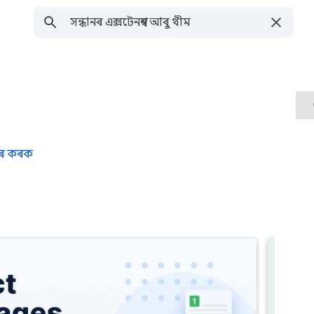
েয়াৰ কৰক