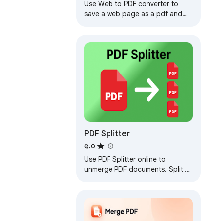
Use Web to PDF converter to
save a web page as a pdf and
download it instantly. Perfect for
offline reading and sharing.
PDF Splitter
৫.০
Use PDF Splitter online to
unmerge PDF documents. Split a
PDF, easily separate pages and
break up files in just a few clicks.