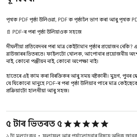
পৃথক PDF পৃষ্ঠা উলিওৱা, PDF ক পৃষ্ঠালৈ ভাগ কৰা আৰু পৃথক PDF প
📄 PDF-ৰ পৰা পৃষ্ঠা উলিয়াওক সহজে

দীঘলীয়া প্ৰতিবেদনৰ পৰা মাত্ৰ কেইটামান পৃষ্ঠাৰ প্ৰয়োজন নেক
ব্ৰাউজাৰৰ ভিতৰতে। ফাইলটো খোলক, আপোনাৰ প্ৰয়োজনীয় 
নাই, কোনো পঞ্জীয়ন নাই, কোনো অপেক্ষা নাই।

হাতেৰে এই কাম কৰা বিৰক্তিকৰ আৰু সময় নষ্টকাৰী। মুদ্ৰণ, পুনৰ 
যে যিকোনো মানুহে PDF-ৰ পৰা পৃষ্ঠা উলিয়াব পাৰে মাত্ৰ কেইছেকে
প্ৰক্ৰিয়াটো হালধীয়া আৰু সহজ।

✂️ পৃষ্ঠা উলিওৱা সঁজুলি দৈনন্দিন কামৰ বাবে

৫ টাৰ ভিতৰত ৫
এইটো আপোনাৰ ব্ৰাউজাৰ টেবৰ কাষত থকা এজন শান্ত সহায়কৰ দৰে ভাব
আৰু এপটোৱে বাকীখিনি সম্পন্ন কৰে। মূল পদক্ষেপবোৰ হৈছে এনে:
১ টা মূল্যাংকন
ফলাফল আৰু পৰ্যালোচনাৰ বিষয়ে অধিক জান