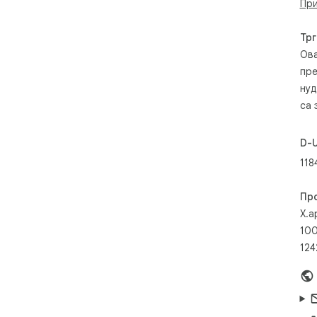
При
Трг
Ова
пре
нуд
са 
D-
118
Пр
X.a
100
124