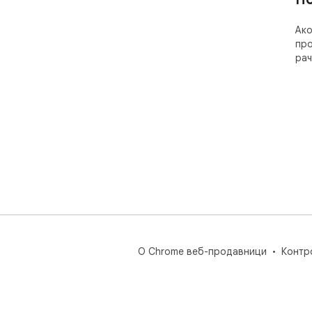
Ако
про
рач
О Chrome веб-продавници
Контр