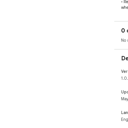
• R
whe
• Q
• J
Web
0 
• W
No 
Eve
syn
De
Ver
1.0
Up
May
La
Eng