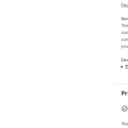
Fla
Non
Thi
con
con
you
Dev
Pr
Thi