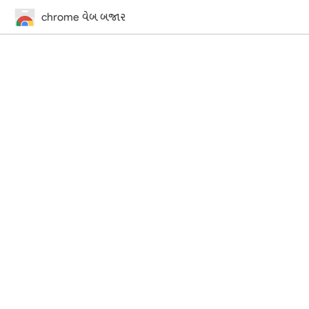
chrome વેબ બજાર