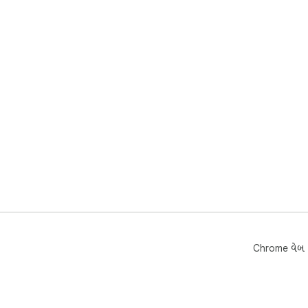
Chrome વેબ સ