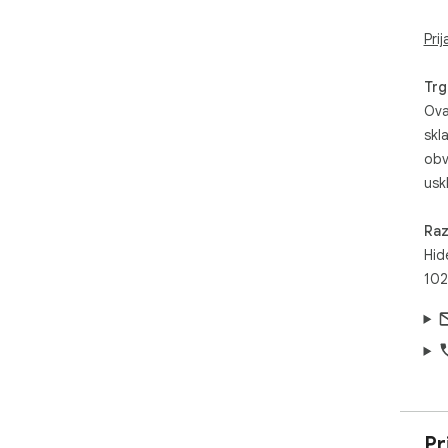
Pri
Trg
Ova
skl
obv
usk
Raz
Hid
102
Pr