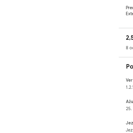
Pre
Ext
flek
Ovi
2,
Ubrz
8 o
Aut
Po
Sak
Inst
Ver
pos
1.2.
Dis
Ažu
25.
Jez
Jezi