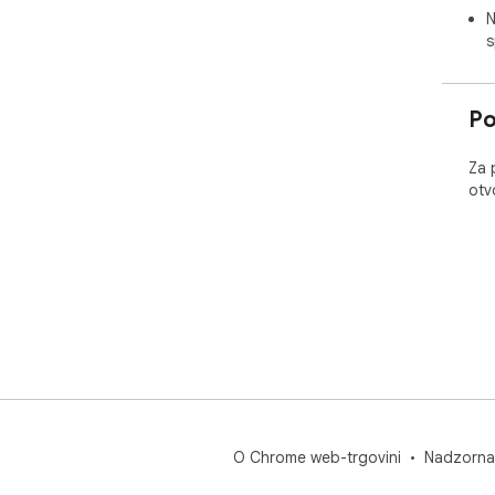
N
s
Po
Za 
otv
O Chrome web-trgovini
Nadzorna