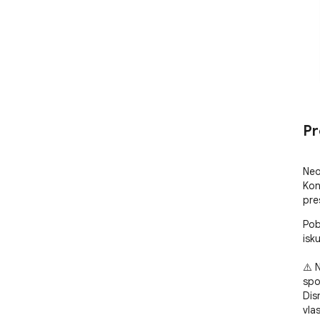
Pr
Neo
Kon
pre
Pob
isku
⚠️ 
spo
Dis
vlas