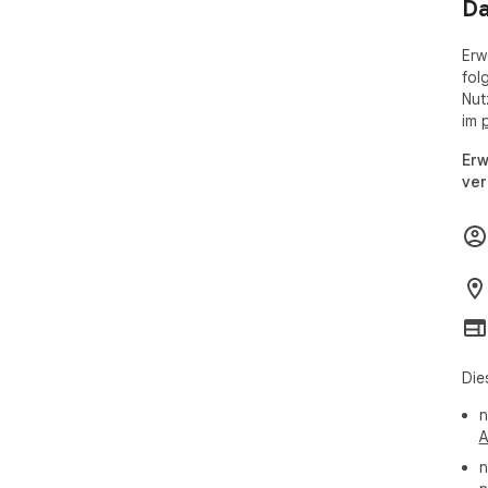
Da
Erw
fol
Nut
im
p
Erw
ver
Die
n
A
n