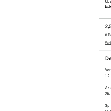
Übe
Ext
und 
Mit
2,
Wie
8 B
Int
Wei
Spo
De
Ins
leg
Ver
Lie
1.2.
– g
Akt
25.
Spr