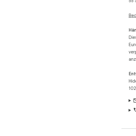
55 
Bed
Hän
Die
Eur
ver
anz
Ent
Hid
102