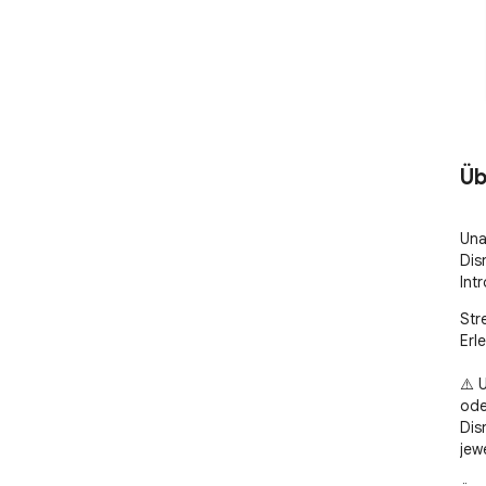
Üb
Una
Dis
Int
Str
Erle
⚠️ 
ode
Dis
jewe