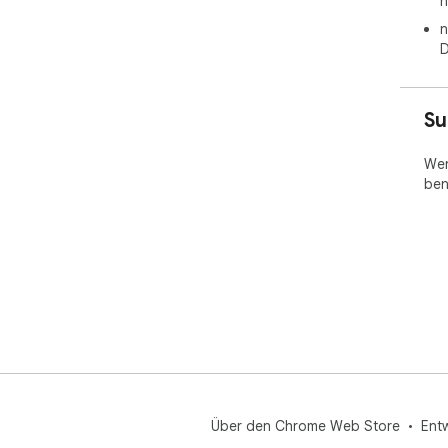
n
n
D
Su
Wen
ben
Über den Chrome Web Store
Ent