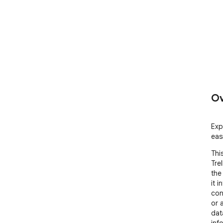
Ov
Exp
eas
Thi
Trel
the
it i
con
or 
dat