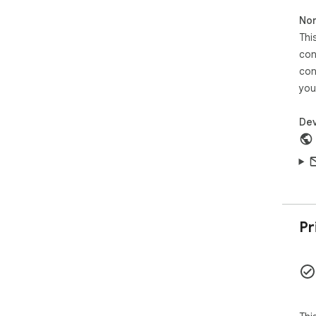
Non
Thi
con
con
you
Dev
Pr