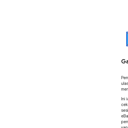
Ga
Pem
ula
men
Ini
cek
ses
eBa
pen
yan