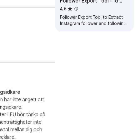
Follower Export Tool - IG
 of your data, including 
Follow
4,6
Follower Export Tool to Extract
Instagram follower and following
and export to CSV with one click
ngsidkare
n har inte angett att
ingsidkare.
er i EU bör tänka på
enträttigheter inte
avtal mellan dig och
cklare.