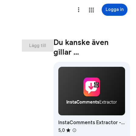
Logga in
Du kanske även
Lägg till
gillar …
InstaComments Extractor -
Export IG
5,0