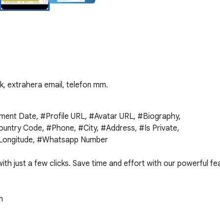
k, extrahera email, telefon mm.
nt Date, #Profile URL, #Avatar URL, #Biography, 

untry Code, #Phone, #City, #Address, #Is Private, 

 #Longitude, #Whatsapp Number

h just a few clicks. Save time and effort with our powerful fea

