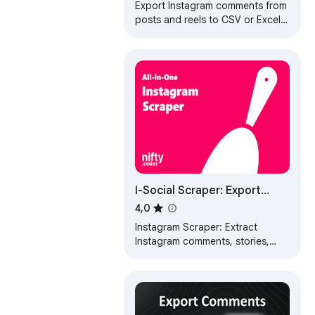
Export Instagram comments from
posts and reels to CSV or Excel.
Download comment data,
usernames, and replies for
analysis.
I-Social Scraper: Export
Posts, Profiles, Reels & More
4,0
Instagram Scraper: Extract
Instagram comments, stories,
followers & more. Export to CSV,
JSON, XLSX with ease.