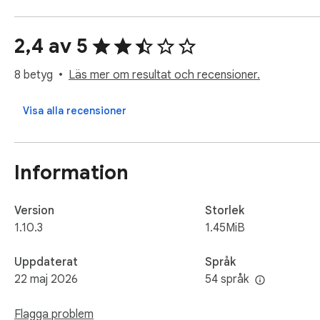
🔒 Rest assured, the tool prioritizes your security. We never
user information, visit history, posts, or social connections.
2,4 av 5
8 betyg
Läs mer om resultat och recensioner.
Visa alla recensioner
Information
Version
Storlek
1.10.3
1.45MiB
Uppdaterat
Språk
22 maj 2026
54 språk
Flagga problem