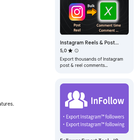
Instagram Reels & Post
Comments Exporter to CSV-
5,0
IGMate
Export thousands of Instagram
post & reel comments
(username,comment,reply date
etc) quickly to CSV and Excel,
help with giveaways.
tures.
