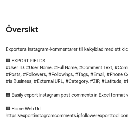
Översikt
Exportera Instagram-kommentarer till kalkylblad med ett klic
🟧 EXPORT FIELDS

#User ID, #User Name, #Full Name, #Comment Text, #Comme
#Posts, #Followers, #Followings, #Tags, #Email, #Phone Co
#Is Business, #External URL, #Category, #ZIP, #Latitude,
🟧 Easily export Instagram post comments in Excel format wit
🟧 Home Web Url

https://exportinstagramcomments.igfollowerexporttool.com