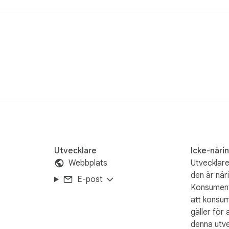
 ask for your Instagram password and don't store or transmit any
Utvecklare
Icke-näri
Webbplats
Utvecklare
den är när
E-post
Konsument
att konsum
gäller för 
denna utve