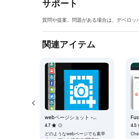
サポート
質問や提案、問題がある場合は、デベロッ
関連アイテム
webページショット -
Fus
Screenshot Extension
Cha
4.7
4.5
どのようなwebページでも素早
Cha