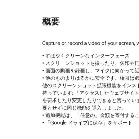
概要
Capture or record a video of your screen, w
• すばやくクリーンなインターフェース

• スクリーンショットを撮ったり、矢印や
• 画面の動画を録画し、マイクに向かって話
• 他のものよりはるかに安全です。権限は必
他のスクリーンショット拡張機能をインスト
持っています: 「アクセスしたウェブサイトの
を要求したり変更したりできると言っています。参
要とせずに同じ機能を導入しました。

• 追加機能は、「任意の」金額を寄付するこ
• 「Google ドライブに保存」をサポート

• クイック スクリーン キャプチャ用の右ク
• ショートカット キーの割り当て
