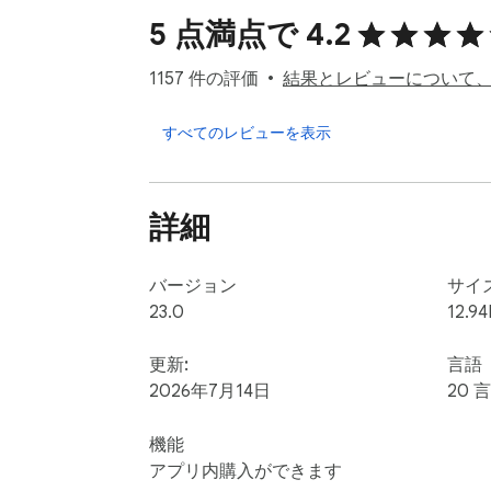
5 点満点で 4.2
任意のウェブサイトの完全または部分的な
きます。矢印、線、円を描いて何かを指摘
1157 件の評価
結果とレビューについて
けたりすることもできます。

すべてのレビューを表示
その後、画像をクリップボードにコピーし
を取得して、画像への直接リンクを使用して Fac
詳細
変更ログ: https://jasonsavard.com/wiki/Exp
バージョン
サイ
23.0
12.94
更新:
言語
2026年7月14日
20 
機能
アプリ内購入ができます