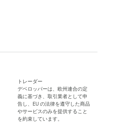
たい画像をクラウドにアップロードしたりで
ストを配置してスナップショットに注釈を付
したりできます。また、画像への直接リンク
トレーダー
デベロッパーは、欧州連合の定
義に基づき、取引業者として申
告し、EU の法律を遵守した商品
やサービスのみを提供すること
を約束しています。