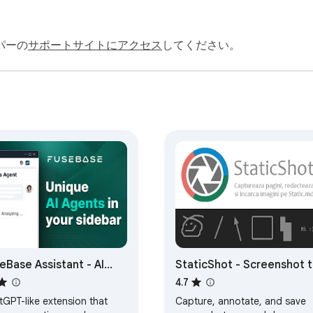
パーの
サポートサイトにアクセス
してください。
eBase Assistant - AI
StaticShot - Screenshot 
t and Agents
Notes & Images
4.7
tGPT-like extension that
Capture, annotate, and save