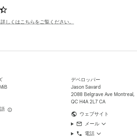
スナップショットを撮ったり、共有したり誰かに送信したりし
したり、選択範囲を移動、消去、削除したり、画像に直接テキ
、詳しくはこちらをご覧ください。
てメールに貼り付けたり、画像をデスクトップにダウンロード
ebook または Twitter で共有することもできます。

lain_and_Send_Screenshots_changelog
ズ
デベロッパー
MiB
Jason Savard
2088 Belgrave Ave Montreal,
QC H4A 2L7 CA
言語
ウェブサイト
メール
電話