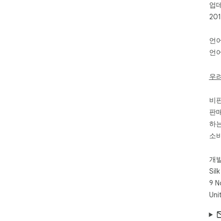
업
20
언
언어
우
비
판매
하는
소비
개
Sil
9 N
Uni