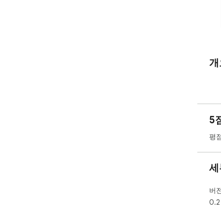
개
5
평점
세
버
0.2