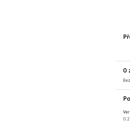
Př
0 
Bez
Po
Ver
0.2