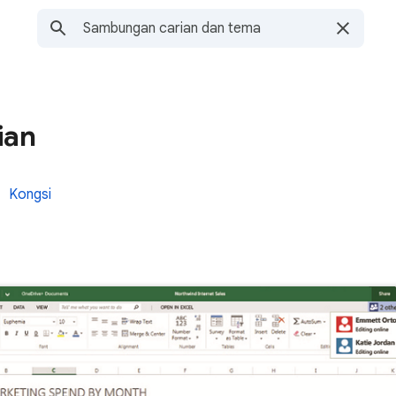
ian
Kongsi