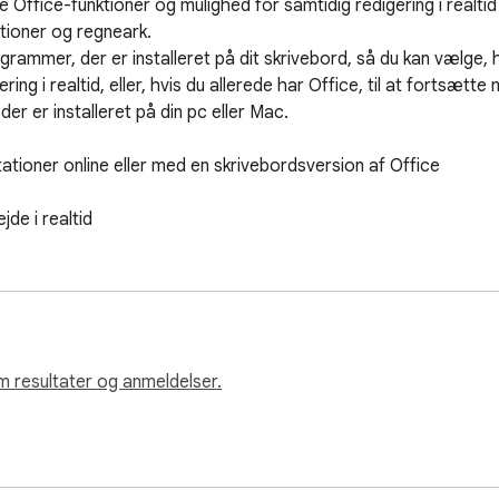
 Office-funktioner og mulighed for samtidig redigering i realtid
oner og regneark. 

ammer, der er installeret på dit skrivebord, så du kan vælge, hvo
g i realtid, eller, hvis du allerede har Office, til at fortsætte
 er installeret på din pc eller Mac. 

ioner online eller med en skrivebordsversion af Office

de i realtid
m resultater og anmeldelser.