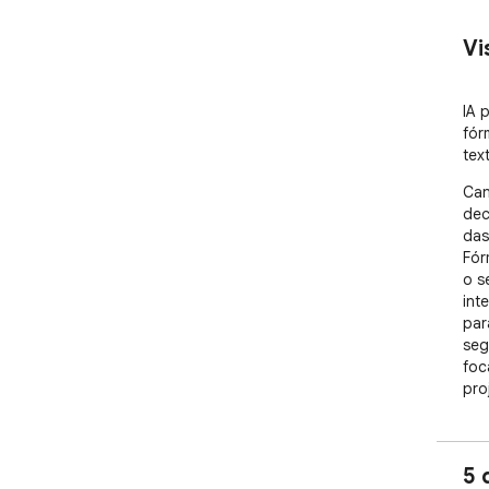
Vi
IA 
fór
tex
Can
dec
das
Fór
o s
int
par
seg
foc
pro
A n
pro
5 
fun