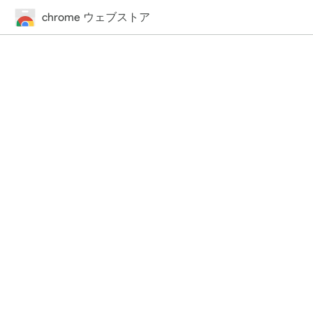
chrome ウェブストア