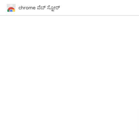
chrome ವೆಬ್‌ ಸ್ಟೋರ್‌