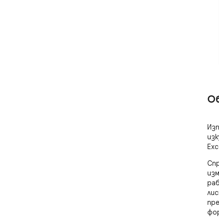
О
Изп
изк
Exc
Спр
изм
раб
лис
пре
фор