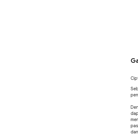
Ga
Cip
Seb
pen
Den
dap
men
pas
dan