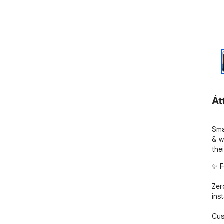
Át
Sma
& w
thei
✨ F
Zer
inst
Cus