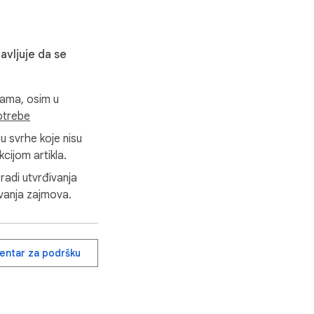
avljuje da se
nama, osim u
otrebe
u svrhe koje nisu
ijom artikla.
radi utvrđivanja
avanja zajmova.
centar za podršku