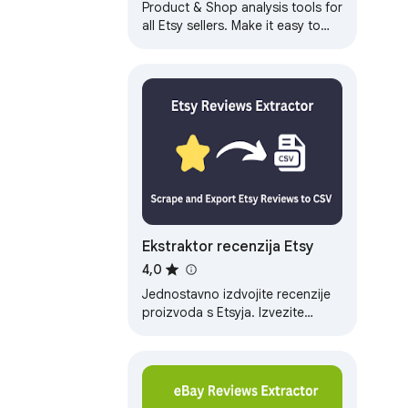
Product & Shop analysis tools for
all Etsy sellers. Make it easy to
optimize your Etsy rank.
Ekstraktor recenzija Etsy
4,0
Jednostavno izdvojite recenzije
proizvoda s Etsyja. Izvezite
podatke u CSV, JSON ili XLSX
formatu i steknite uvide
pokretane AI-om.