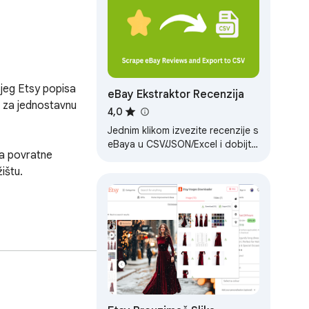
jeg Etsy popisa 
eBay Ekstraktor Recenzija
V za jednostavnu 
4,0
Jednim klikom izvezite recenzije s
eBaya u CSV/JSON/Excel i dobijte
ra povratne 
AI sažete prikaze s ChatGPT-om.
štu.

korisnih i više.
