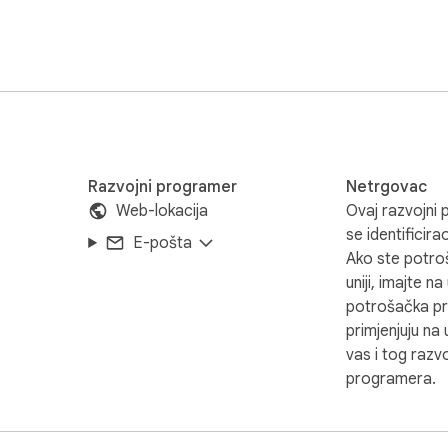
zornoj ploči.

Razvojni programer
Netrgovac
Web-lokacija
Ovaj razvojni 
se identificir
E-pošta
Ako ste potro
uniji, imajte n
 kupnji.

potrošačka p
primjenjuju n
vas i tog razv
programera.
 proizvode, optimizirali popise i povećali zadovoljstvo kupaca.
