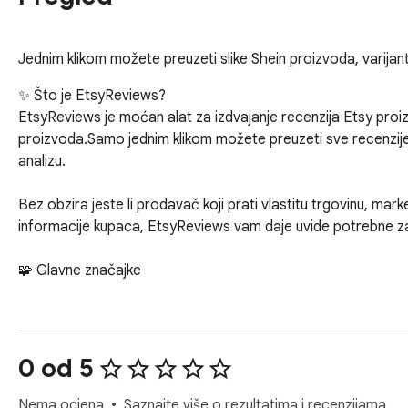
Jednim klikom možete preuzeti slike Shein proizvoda, varijante
✨ Što je EtsyReviews?

EtsyReviews je moćan alat za izdvajanje recenzija Etsy proiz
proizvoda.Samo jednim klikom možete preuzeti sve recenzije - u
analizu.

Bez obzira jeste li prodavač koji prati vlastitu trgovinu, market
informacije kupaca, EtsyReviews vam daje uvide potrebne za 
🧩 Glavne značajke

🏷 Izdvajanje recenzija

● Automatski izdvaja sve recenzije s bilo kojeg Etsy popisa p
● Preuzmite komentare, ocjene, slike i varijacije.

0 od 5
● Izvezite recenzije s pojedinačnih artikala i cijelih trgovina.

● Sortirajte recenzije prema Preporučeno, Najnovije, Autor, Ocj
Nema ocjena
Saznajte više o rezultatima i recenzijama.