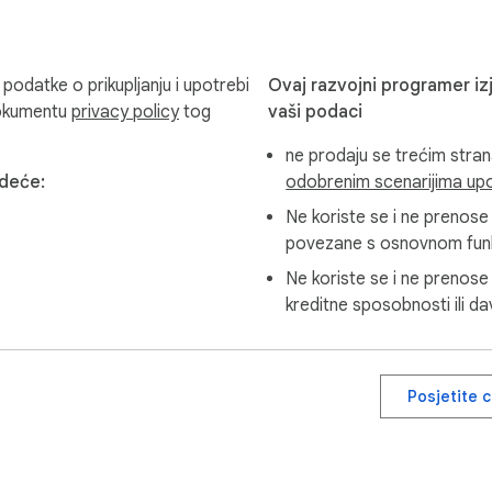
zumite raspoloženje kupaca.

podatke o prikupljanju i upotrebi
Ovaj razvojni programer izj
ano uočite probleme s kvalitetom.

dokumentu
privacy policy
tog
vaši podaci
ne prodaju se trećim stra
edeće:
odobrenim scenarijima up
Ne koriste se i ne prenose 
a.

povezane s osnovnom funkc
Ne koriste se i ne prenose 
kreditne sposobnosti ili d
rijante

Posjetite 
j

dnjama za napredne značajke
