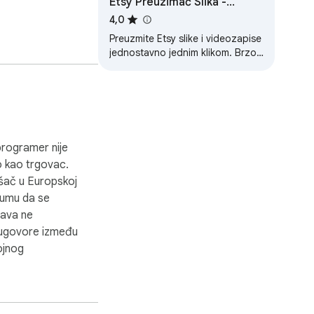
Etsy Preuzimač Slika -
Preuzmite HD Slike i
4,0
Videozapise
Preuzmite Etsy slike i videozapise
jednostavno jednim klikom. Brzo
spremite HD slike i kopirajte u
Excel.
programer nije
ao kao trgovac.
šač u Europskoj
a umu da se
rava ne
a ugovore između
ojnog