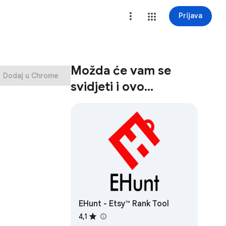
Prijava
Možda će vam se
Dodaj u Chrome
svidjeti i ovo…
EHunt - Etsy™ Rank Tool
4,1