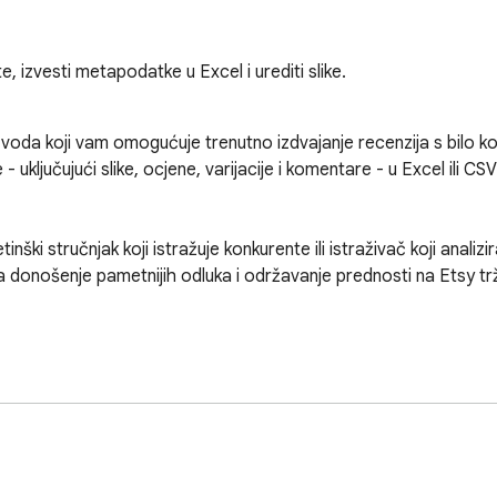
, izvesti metapodatke u Excel i urediti slike.
voda koji vam omogućuje trenutno izdvajanje recenzija s bilo ko
ključujući slike, ocjene, varijacije i komentare - u Excel ili CS
inški stručnjak koji istražuje konkurente ili istraživač koji analizi
donošenje pametnijih odluka i održavanje prednosti na Etsy trži
roizvoda.

ena, Zvjezdice, Kupljeni artikl, Varijacije, Datum recenzije, Broj 