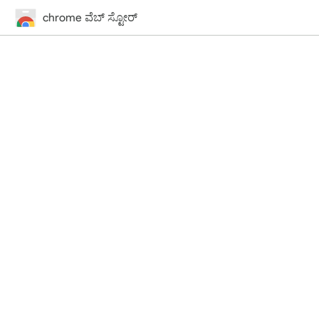
chrome ವೆಬ್‌ ಸ್ಟೋರ್‌