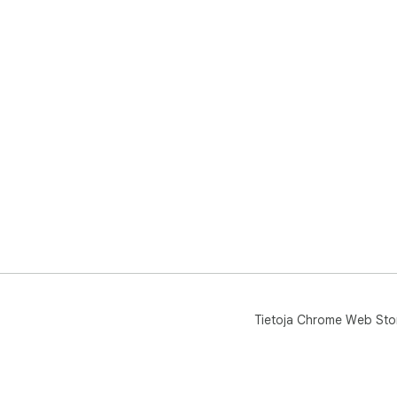
Epo
tim
num
väl
erit
Tuet
• no
• to
• ye
• t
• s
• s
• s
Amm
con
Tietoja Chrome Web Sto
sela
klik
tim
Täm