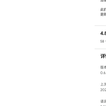
加强
此扩
是
性

- 
4
- 
- 
58
- 
此次
详
Ple
"SU
版
0.6
上
20
语