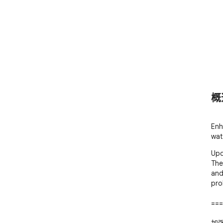
概
Enh
wat
Upd
The
and
pro
===