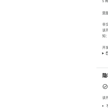
5 
举
非
该
知
开
隐
该