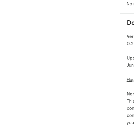
No 
De
Ver
0.2
Up
Jun
Fla
Non
Thi
con
con
you