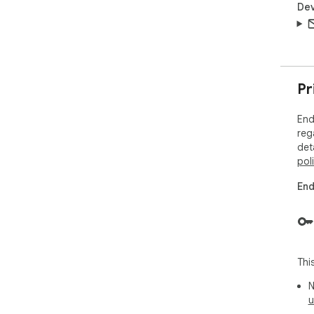
Dev
Pr
End
reg
det
pol
End
Thi
N
u