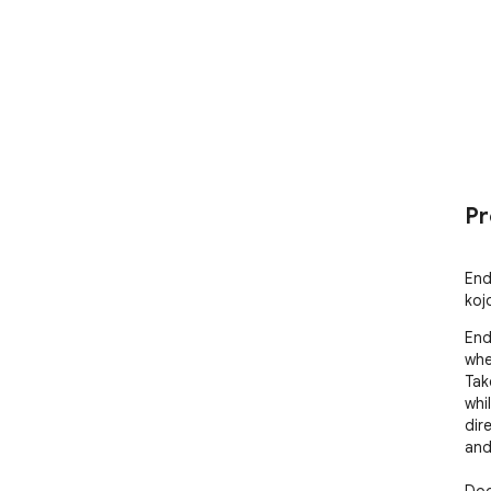
Pr
End
koj
End
whe
Tak
whi
dir
and