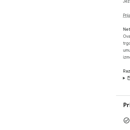
Jezi
Pri
Net
Ova
trg
umu
izm
Raz
Pr