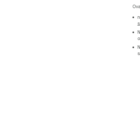
Ova
n
s
N
o
N
s