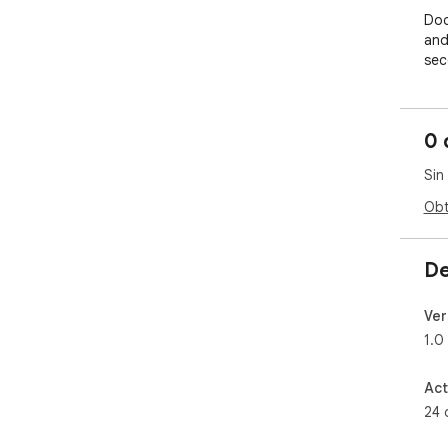
Dod
and
sec
and
Wit
0 
sto
exp
Sin
are
Obt
De
Ver
1.0
Act
24 