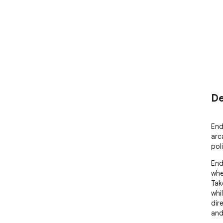
De
End
arc
pol
End
whe
Tak
whi
dir
and