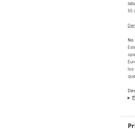
Idi
55 
Den
No 
Est
ope
Eur
los
que
Des
Pr