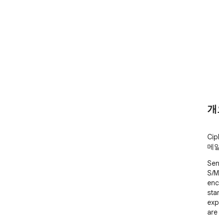
개
Ci
메일
Sen
S/M
enc
sta
expe
are