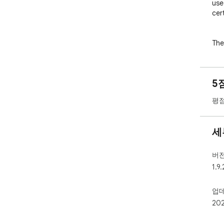
use
cer
The
- S
- C
5
Thu
- C
평점
aut
- PK
- M
세
pro
emb
mult
버
- B
1.9.
- T
enc
업
- C
20
- A
- T
fro