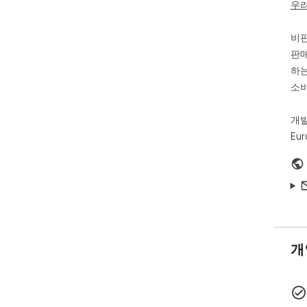
우
- S
- Fu
비
als
판매
하는
소비
개
Eur
개