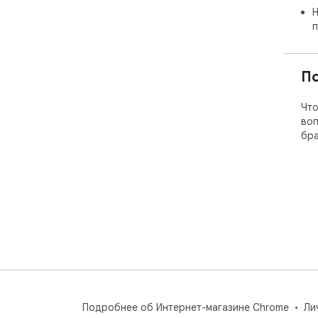
Н
п
П
Что
воп
бра
Подробнее об Интернет-магазине Chrome
Ли