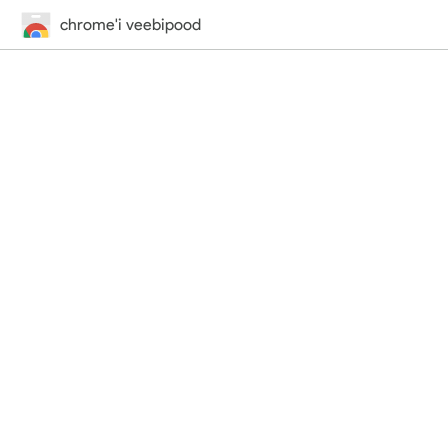
chrome'i veebipood