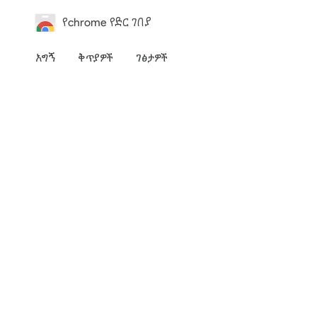
የchrome የድር ገበያ
አግኝ
ቅጥያዎች
ገፅታዎች