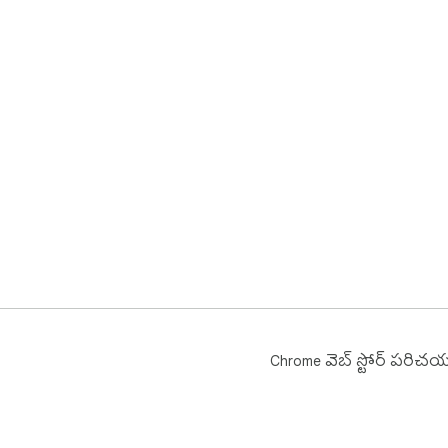
Chrome వెబ్ స్టోర్ పరిచ