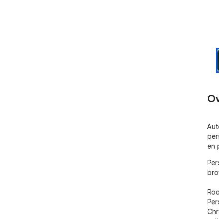
Ov
Aut
per
en 
Per
bro
Roos
Per
Chr