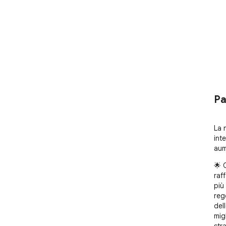
Pa
La 
int
aum
🌟 
raf
più
reg
del
mig