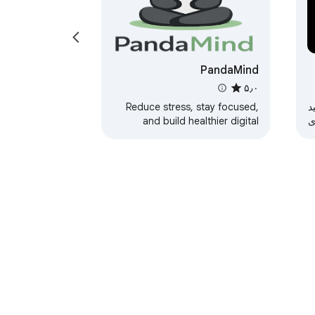
PandaMind
۵٫۰
د
Reduce stress, stay focused,
ی
and build healthier digital
habits with a simple tool
designed to support your
mental well-being
ت
راهنما