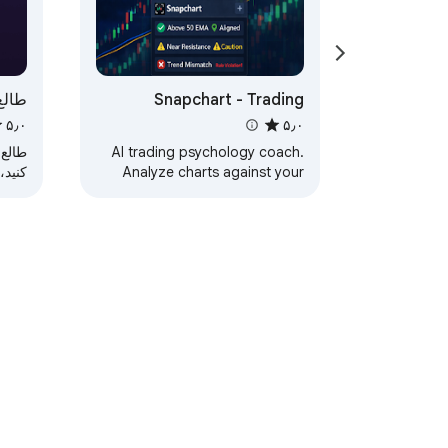
Snapchart - Trading
ope
Psychology AI Coach
۵٫۰
۵٫۰
AI trading psychology coach.
طالع
Analyze charts against your
کنید،
rules and build disciplined
زادگا
trading habits with real-time
خوان
feedback.
‏درباره «نت‌بازار 