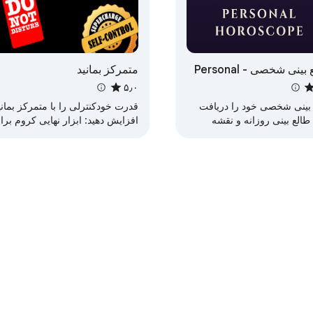
طالع بینی شخصی - Personal
متمرکز بمانید
Horosc
۵٫۰
 بینی شخصی خود را دریافت
قدرت خودکنترلی را با متمرکز بمانی
 طالع بینی روزانه و نقشه
افزایش دهید: ابزار نهایی کروم برا
ه. محاسبه‌گر نقشه زادگاه با
جلسات کاری متمرکز و آگاهانه و
ش‌های دقیق نجوم.
حفظ مسیر!
Chrome»
داشبورد برنامه‌نویس
خط‌مشی رازداری
شرایط خدما