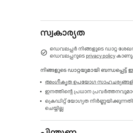
📔 Available on the product page: https://j
————————————————————

സ്വകാര്യത
LEGAL

————————————————————

ഡെവലപ്പർ നിങ്ങളുടെ ഡാറ്റ ശേഖരിക
Emoji Keyboard is a trademark of WWEvents
ഡെവലപ്പറുടെ
privacy policy
കാണു
————————————————————

നിങ്ങളുടെ ഡാറ്റയുമായി ബന്ധപ്പെട്ട്
PRIVACY POLICY & TERMS OF SERVICE

അംഗീകൃത ഉപയോഗ സാഹചര്യങ്ങള
————————————————————

ഇനത്തിന്റെ പ്രധാന പ്രവർത്തനവുമ
By installing this product you agree to our p
ക്രെഡിറ്റ് യോഗ്യത നിർണ്ണയിക്ക
ചെയ്യില്ല
————————————————————

REQUIRED PERMISSIONS

————————————————————

പിന്തുണ