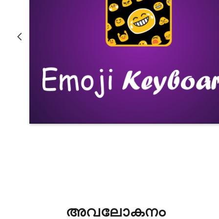
അവലോകനം