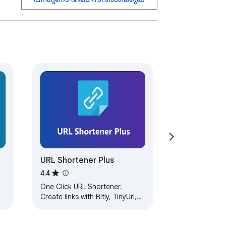
jitt.wwevents.fun/project/emoji-
ated.

browser context menu.

he desired functionality detailed in the 
e App. Also used to allow 
URL Shortener Plus
4.4
nput.

One Click URL Shortener.
Create links with Bitly, TinyUrl,
d
is.gd, to.ly or goo.gl. QR Code,
fast copy paste for Google