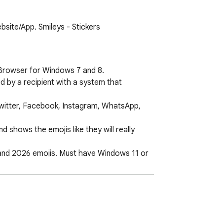
site/App. Smileys - Stickers
Browser for Windows 7 and 8. 

 by a recipient with a system that 
witter, Facebook, Instagram, WhatsApp, 
 shows the emojis like they will really 
 and 2026 emojis. Must have Windows 11 or 
ee them 🤓
