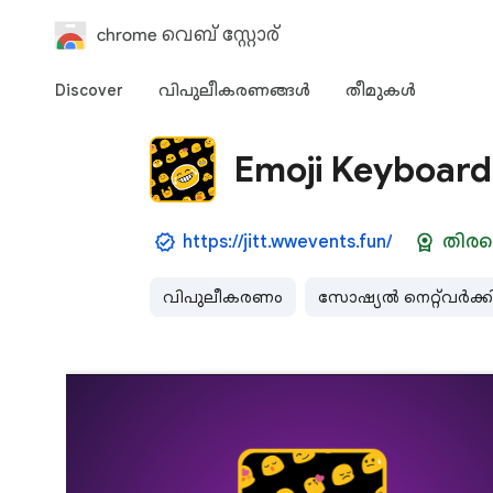
chrome വെബ് സ്റ്റോര്‍
Discover
വിപുലീകരണങ്ങള്‍
തീമുകള്‍‌
Emoji Keyboard
https://jitt.wwevents.fun/
തിരഞ
വിപുലീകരണം
സോഷ്യൽ നെറ്റ്‌വർക്ക