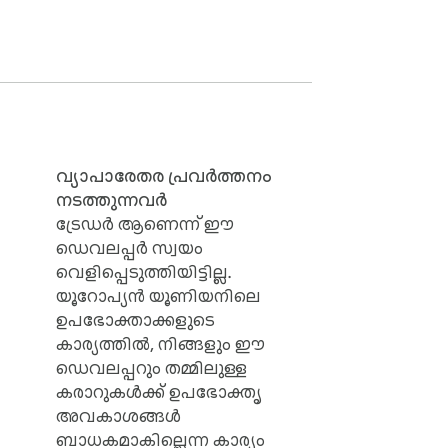
ows 7 and 8 💾

p, Gmail, ...

വ്യാപാരേതര പ്രവർത്തനം
നടത്തുന്നവർ
ട്രേഡർ ആണെന്ന് ഈ
ഡെവലപ്പർ സ്വയം
വെളിപ്പെടുത്തിയിട്ടില്ല.
യൂറോപ്യൻ യൂണിയനിലെ
ഉപഭോക്താക്കളുടെ
കാര്യത്തിൽ, നിങ്ങളും ഈ
ഡെവലപ്പറും തമ്മിലുള്ള
കരാറുകൾക്ക് ഉപഭോക്തൃ
അവകാശങ്ങൾ
ബാധകമാകില്ലെന്ന കാര്യം