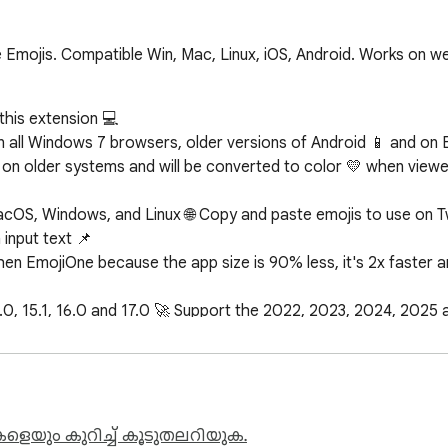
ojis. Compatible Win, Mac, Linux, iOS, Android. Works on web
his extension 💻

 all Windows 7 browsers, older versions of Android 📱 and on 
 on older systems and will be converted to color 💛 when viewed
acOS, Windows, and Linux 🌐 Copy and paste emojis to use on T
nput text 📌

en EmojiOne because the app size is 90% less, it's 2x faster and
5.0, 15.1, 16.0 and 17.0 🚀 Support the 2022, 2023, 2024, 2025
o see them 🤓 They are available in the Super Emojis Tab 🤣

 or newer to see them 🤓

0 and 17.0: Run Windows 11, MacOS Ventura/Sonoma or newer to s
ളെയും കുറിച്ച് കൂടുതലറിയുക.