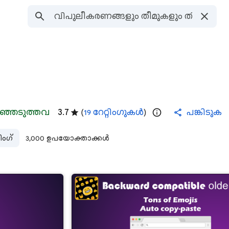
്ഞെടുത്തവ
3.7
(
19 റേറ്റിംഗുകൾ
)
പങ്കിടുക
ിംഗ്
3,000 ഉപയോക്താക്കൾ