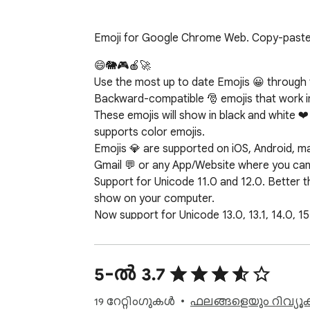
Emoji for Google Chrome Web. Copy-paste Em
😄🐘🎮🍎🚀

Use the most up to date Emojis 😀 through t
Backward-compatible 🎅 emojis that work in
These emojis will show in black and white ❤
supports color emojis.

Emojis 💎 are supported on iOS, Android, m
Gmail 💬 or any App/Website where you can i
Support for Unicode 11.0 and 12.0. Better th
show on your computer.

Now support for Unicode 13.0, 13.1, 14.0, 1
MacOs Ventura/Sonoma or a newer in order t
FEATURES

5-ൽ 3.7
★ Unicode 11.0 and 12.0: Run Windows 7, 10
★ Unicode 13.0, 13.1, 14.0, 15.0, 15.1, 16.
19 റേറ്റിംഗുകൾ
ഫലങ്ങളെയും റിവ്യൂക