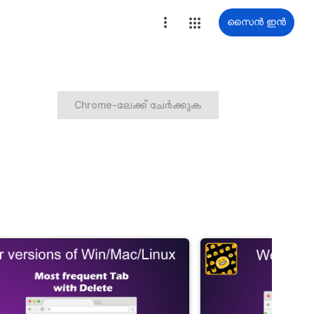
സൈൻ ഇൻ
Chrome-ലേക്ക് ചേർക്കുക