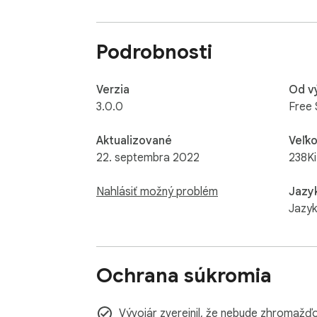
Podrobnosti
Verzia
Od v
3.0.0
Free 
Aktualizované
Veľko
22. septembra 2022
238K
Nahlásiť možný problém
Jazy
Jazyk
Ochrana súkromia
Vývojár zverejnil, že nebude zhromažďo