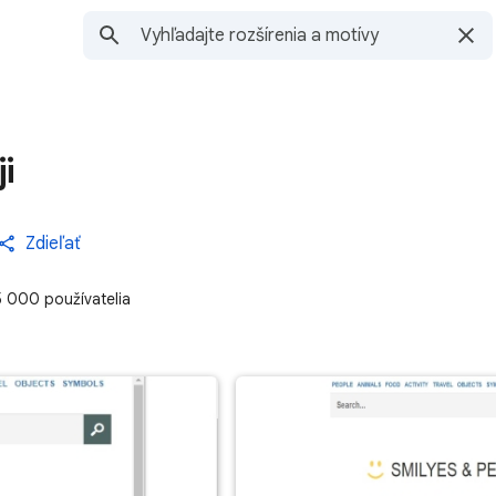
i
Zdieľať
5 000 používatelia