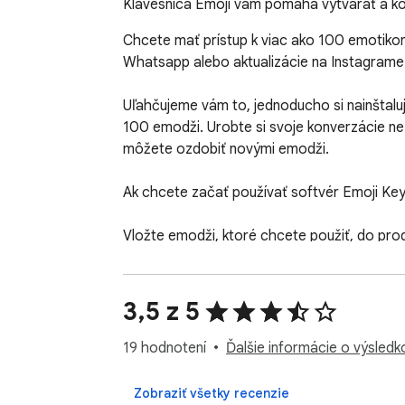
Klávesnica Emoji vám pomáha vytvárať a ko
Chcete mať prístup k viac ako 100 emotiko
Whatsapp alebo aktualizácie na Instagrame?
Uľahčujeme vám to, jednoducho si nainštalu
100 emodži. Urobte si svoje konverzácie nez
môžete ozdobiť novými emodži.

Ak chcete začať používať softvér Emoji Key
Vložte emodži, ktoré chcete použiť, do prog
vašu náladu v danom okamihu. Je to také je
Zrieknutie sa zodpovednosti: Upozorňujeme,
3,5 z 5
Všetky autorské práva patria ich príslušným
Google Chrome ™ nie je vlastnená spoločnos
19 hodnotení
Ďalšie informácie o výsled
Zobraziť všetky recenzie