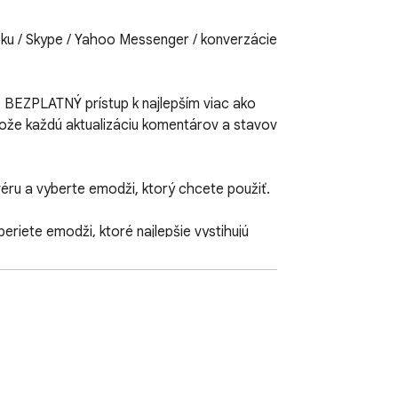
u / Skype / Yahoo Messenger / konverzácie 
 BEZPLATNÝ prístup k najlepším viac ako 
tože každú aktualizáciu komentárov a stavov 
ru a vyberte emodži, ktorý chcete použiť.

riete emodži, ktoré najlepšie vystihujú 
 vyrobené nezávislým vývojovým tímom. 
i nesponzoruje. Klávesnica Emoji pre 