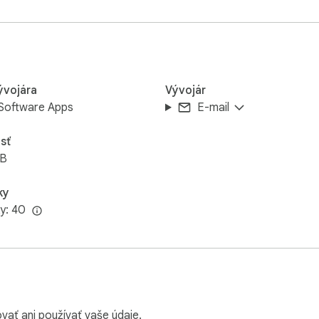
ývojára
Vývojár
Software Apps
E-mail
sť
iB
ky
y: 40
vať ani používať vaše údaje.