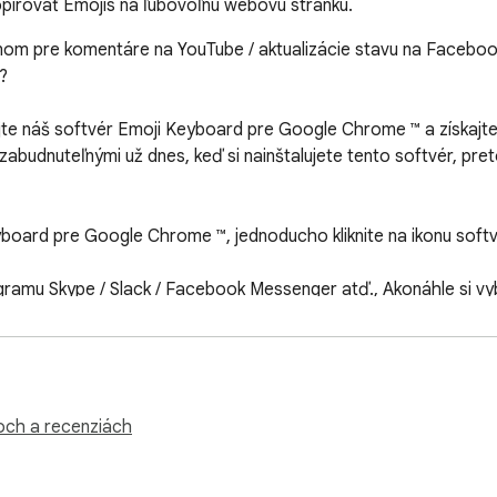
pírovať Emojis na ľubovoľnú webovú stránku.
nom pre komentáre na YouTube / aktualizácie stavu na Facebook


jte náš softvér Emoji Keyboard pre Google Chrome ™ a získajte
abudnuteľnými už dnes, keď si nainštalujete tento softvér, pre
board pre Google Chrome ™, jednoducho kliknite na ikonu softvé
ramu Skype / Slack / Facebook Messenger atď., Akonáhle si vybe
dnoduché a jednoduché!

 že toto rozšírenie NIE je vyrobené spoločnosťou Google a je
 vlastníkom. Google toto rozšírenie pre Chrome nepodporuje an
ťou Google, nemá licenciu a nie je jej dcérskou spoločnosťou.
koch a recenziách