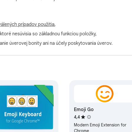
álených prípadov použitia
,
 ktoré nesúvisia so základnou funkciou položky,
anie úverovej bonity ani na účely poskytovania úverov.
Emoji Go
4,4
Modern Emoji Extension for
Chrome