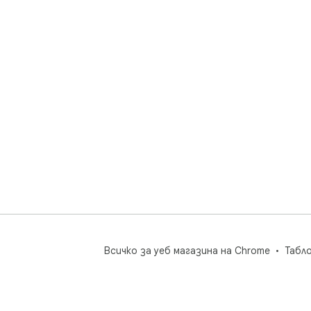
пре
мен
док
Rec
гот
кат
ког
изс
без
под
од
Всичко за уеб магазина на Chrome
Табл