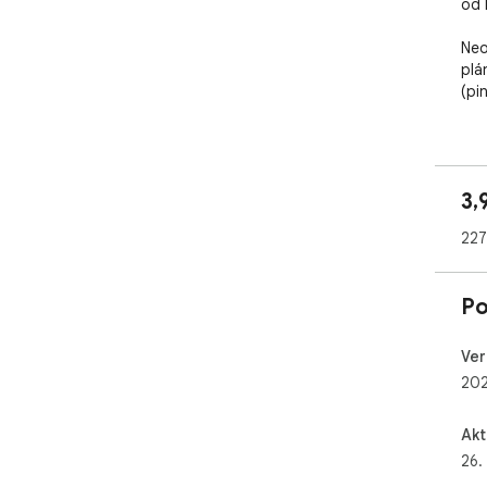
od 
Neo
plá
(pin
Mai
dos
úpl
3,
kart
227
Sle
- Z
a k
Po
- B
akt
o pr
Ver
- M
202
mai
zák
Akt
- E
26.
- ​
pre