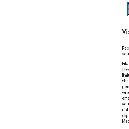
Vi
Req
you
Fil
fil
limi
sha
gen
win
emai
you
col
cli
Mad
ext