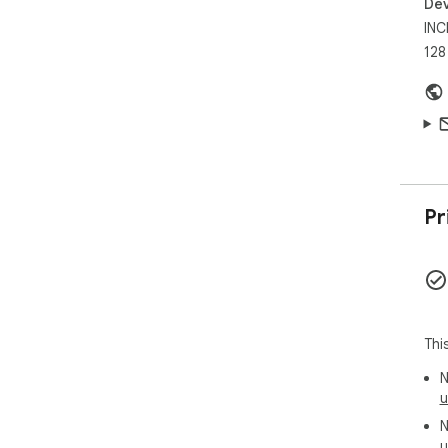
Dev
INC
128
Pr
Thi
N
u
N
u