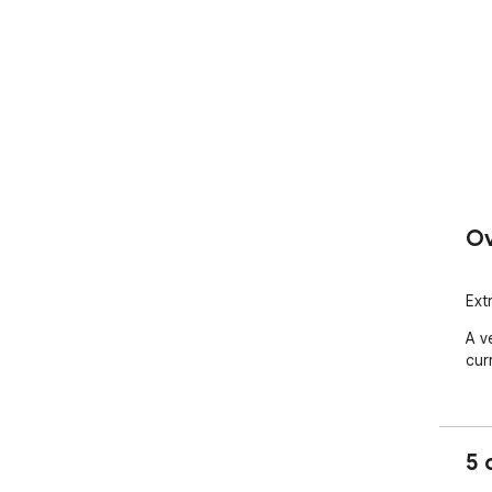
Ov
Ext
A v
cur
5 