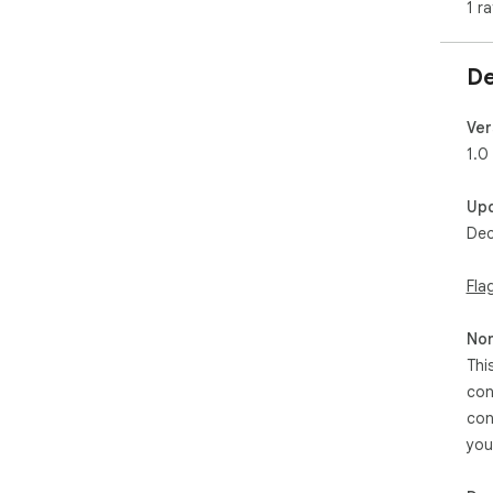
1 ra
De
Ver
1.0
Up
Dec
Fla
Non
Thi
con
con
you