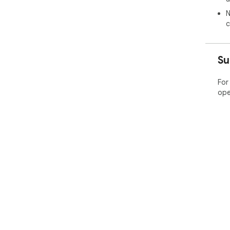
N
c
Su
For
ope