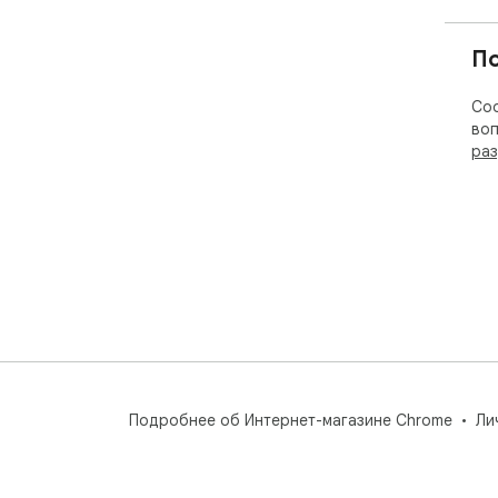
П
Соо
воп
раз
Подробнее об Интернет-магазине Chrome
Ли