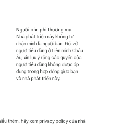
ểm tra email và đánh giá khả năng gửi đi 
a chỉ email một cách dễ dàng!

Người bán phi thương mại
Nhà phát triển này không tự
nhận mình là người bán. Đối với
người tiêu dùng ở Liên minh Châu
Âu, xin lưu ý rằng các quyền của
người tiêu dùng không được áp
dụng trong hợp đồng giữa bạn
a email trở nên dễ dàng. Kiểm tra chi tiết 
và nhà phát triển này.
uôn sẻ trong không gian mạng. Với kiểm tra 
iểu thêm, hãy xem
privacy policy
của nhà