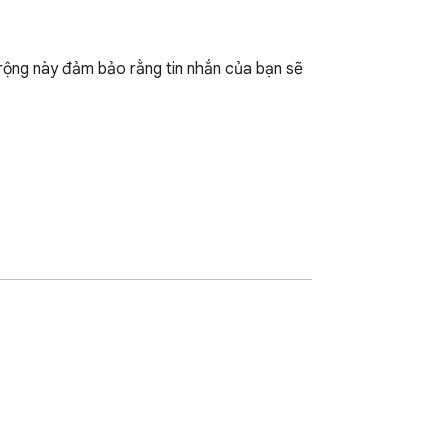
rộng này đảm bảo rằng tin nhắn của bạn sẽ 
 email, việc hiểu lầm thông tin có thể giảm 
 không!
