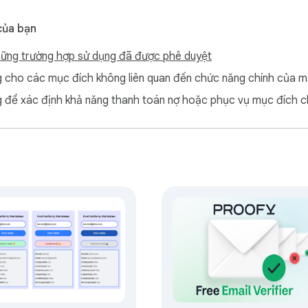
tồn tại trong môi trường số không? Bây giờ, với tiện ích mở rộn
ại bỏ mọi phỏng đoán.

của bạn
ững trường hợp sử dụng đã được phê duyệt
cho các mục đích không liên quan đến chức năng chính của m
 dịch chính xác.

để xác định khả năng thanh toán nợ hoặc phục vụ mục đích c
 hàng.

.

oản người dùng.

thẳng. Ứng dụng của chúng tôi giúp duy trì tính toàn vẹn và bảo
minh email của chúng tôi đảm bảo rằng mọi hộp thư là thật, do đó
 email.
