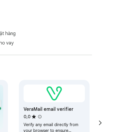
g của chúng tôi, bạn có thể kiểm tra ngay 
ặt hàng
ho vay
 mật của thông tin liên lạc. Hãy tận hưởng 
VeraMail email verifier
 giảm đáng kể tỷ lệ trả lại của bạn. Hãy 
0,0
Verify any email directly from
your browser to ensure