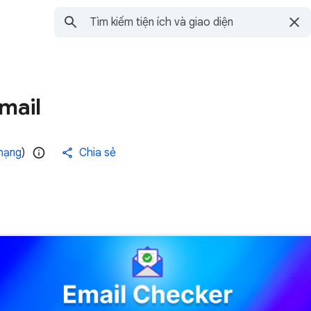
mail
 hạng
)
Chia sẻ