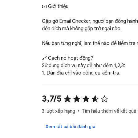
📧 Giới thiệu

Gặp gỡ Email Checker, người bạn đồng hành t
đến đích mà không gặp trở ngại nào.

Nếu bạn từng nghĩ, làm thế nào để kiểm tra m
🔗 Cách nó hoạt động?

Sử dụng dịch vụ này dễ như đếm 1,2,3:

1. Dán địa chỉ vào công cụ kiểm tra.

2. Nhấn nút.

3. Nhận kết quả.

3,7/5
👨‍💻 Tầm quan trọng của xác thực thông tin 
Trong thế giới số hiện nay, việc đảm bảo thôn
3 lượt xếp hạng
Tìm hiểu thêm về kết quả 
đáng kể. Hãy chắc chắn kiểm tra email AOL 
Xem tất cả bài đánh giá
🔍 Cách Email Checker Hoạt động
