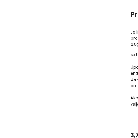
Pr
Je 
pro
osi
📧 
Upo
ent
da 
pro
Ako 
valj
🔗 
Kor
1. Z
3,
2. K