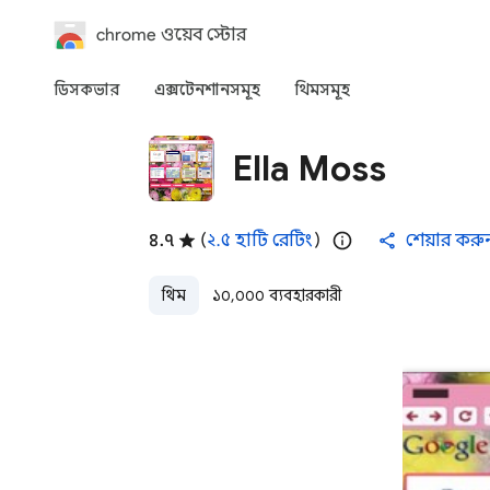
chrome ওয়েব স্টোর
ডিসকভার
এক্সটেনশানসমূহ
থিমসমূহ
Ella Moss
৪.৭
(
২.৫ হাটি রেটিং
)
শেয়ার করু
থিম
১০,০০০ ব্যবহারকারী