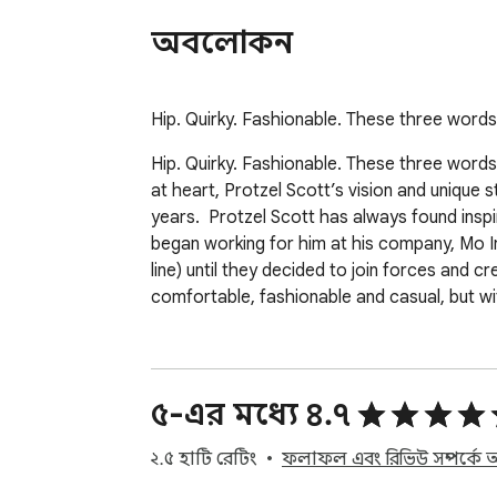
অবলোকন
Hip. Quirky. Fashionable. These three words
Hip. Quirky. Fashionable. These three words 
at heart, Protzel Scott’s vision and unique 
years.  Protzel Scott has always found inspi
began working for him at his company, Mo In
line) until they decided to join forces and
comfortable, fashionable and casual, but wit
৫-এর মধ্যে ৪.৭
২.৫ হাটি রেটিং
ফলাফল এবং রিভিউ সম্পর্কে 