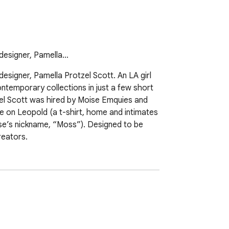
 designer, Pamella…
esigner, Pamella Protzel Scott. An LA girl 
ntemporary collections in just a few short 
tzel Scott was hired by Moise Emquies and 
e on Leopold (a t-shirt, home and intimates 
ise’s nickname, “Moss”). Designed to be 
reators.