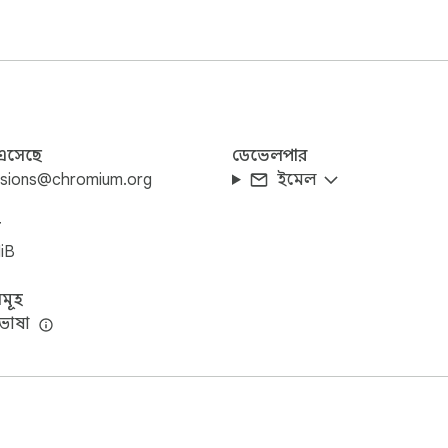
 এসেছে
ডেভেলপার
nsions@chromium.org
ইমেল
জ
iB
মূহ
ভাষা