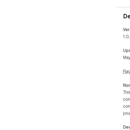
De
Ver
1.0
Up
May
Fla
Non
Thi
con
con
you
Dev