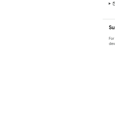
Su
For
dev