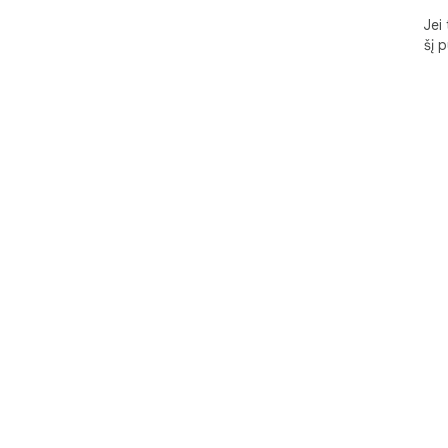
Jei
šį 