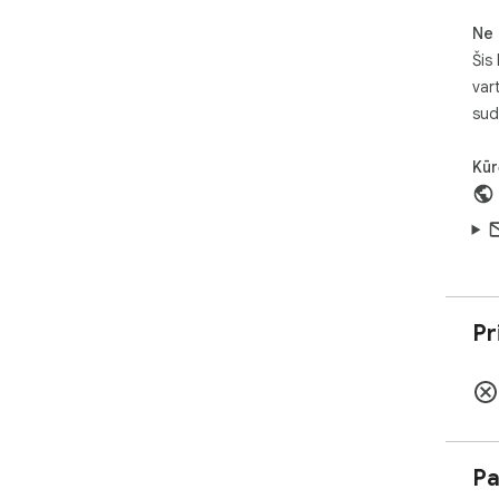
Ne 
Šis
var
sud
Kūr
Pr
Pa