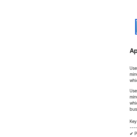
Ap
Use
min
whi
Use
min
whi
bus
Key 
----
✔ P