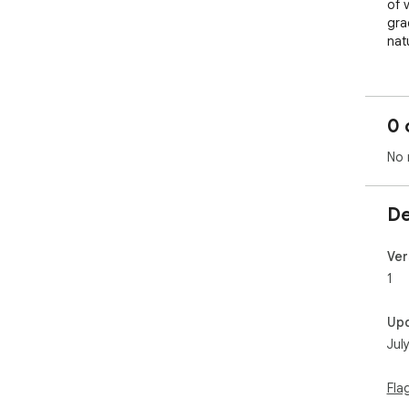
of 
gra
nat
0 
No 
De
Ver
1
Up
Jul
Fla