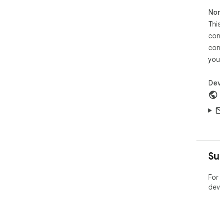
Non
Thi
con
con
you
Dev
Su
For
dev