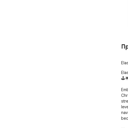
Пр
Ela
Ela
🕹️🌟
Emb
Chr
str
leve
nav
bec